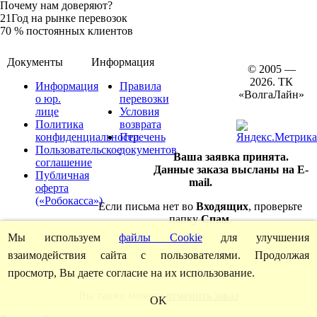
Почему нам доверяют?
21
Год на рынке перевозок
70
% постоянных клиентов
Документы
Информация
© 2005 —
2026. ТК
Информация
Правила
«ВолгаЛайн»
о юр.
перевозки
лице
Условия
Политика
возврата
конфиденциальности
Перечень
Пользовательское
документов
Ваша заявка принята.
соглашение
Данные заказа высланы на E-
Публичная
mail.
оферта
(«Робокасса»)
Если письма нет во
Входящих
, проверьте
папку
Спам
.
Мы используем
файлы Cookie
для улучшения
взаимодействия сайта с пользователями. Продолжая
просмотр, Вы даете согласие на их использование.
Вы также можете
отменить заказ
OK