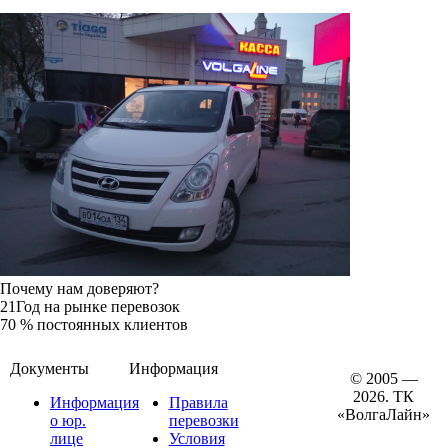
Почему нам доверяют?
21
Год на рынке перевозок
70
% постоянных клиентов
Документы
Информация
© 2005 —
2026. ТК
Информация
Правила
«ВолгаЛайн»
о юр.
перевозки
лице
Условия