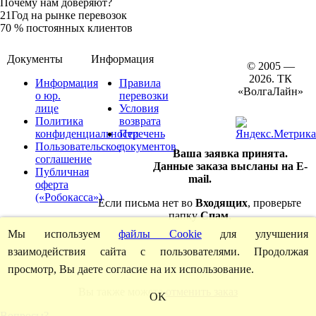
Почему нам доверяют?
21
Год на рынке перевозок
70
% постоянных клиентов
Документы
Информация
© 2005 —
2026. ТК
Информация
Правила
«ВолгаЛайн»
о юр.
перевозки
лице
Условия
Политика
возврата
конфиденциальности
Перечень
Пользовательское
документов
Ваша заявка принята.
соглашение
Данные заказа высланы на E-
Публичная
mail.
оферта
(«Робокасса»)
Если письма нет во
Входящих
, проверьте
папку
Спам
.
Мы используем
файлы Cookie
для улучшения
взаимодействия сайта с пользователями. Продолжая
просмотр, Вы даете согласие на их использование.
Вы также можете
отменить заказ
OK
Вопросы?