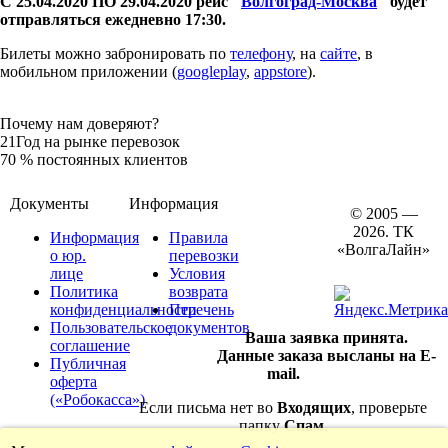
С 25.04.2020 ПО 29.04.2020 рейс "
Волгоград-Москва
" будет
отправляться ежедневно 17:30.
Билеты можно забронировать по
телефону
, на
сайте
, в
мобильном приложении (
googleplay
,
appstore
).
Почему нам доверяют?
21
Год на рынке перевозок
70
% постоянных клиентов
Документы
Информация
© 2005 —
2026. ТК
Информация
Правила
«ВолгаЛайн»
о юр.
перевозки
лице
Условия
Политика
возврата
конфиденциальности
Перечень
Пользовательское
документов
Ваша заявка принята.
соглашение
Данные заказа высланы на E-
Публичная
mail.
оферта
(«Робокасса»)
Если письма нет во
Входящих
, проверьте
папку
Спам
.