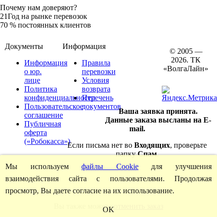
Почему нам доверяют?
21
Год на рынке перевозок
70
% постоянных клиентов
Документы
Информация
© 2005 —
2026. ТК
Информация
Правила
«ВолгаЛайн»
о юр.
перевозки
лице
Условия
Политика
возврата
конфиденциальности
Перечень
Пользовательское
документов
Ваша заявка принята.
соглашение
Данные заказа высланы на E-
Публичная
mail.
оферта
(«Робокасса»)
Если письма нет во
Входящих
, проверьте
папку
Спам
.
Мы используем
файлы Cookie
для улучшения
взаимодействия сайта с пользователями. Продолжая
просмотр, Вы даете согласие на их использование.
Вы также можете
отменить заказ
OK