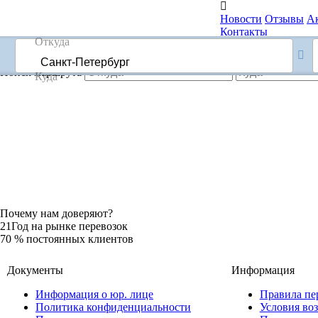

Новости
Отзывы
А
Контакты
60-05-60
Перезвоните мне
Поиск маршрута
Почему нам доверяют?
21
Год на рынке перевозок
70
% постоянных клиентов
Документы
Информация
Информация о юр. лице
Правила пе
Политика конфиденциальности
Условия воз