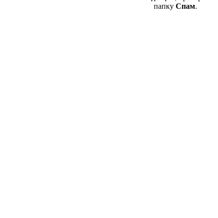
папку
Спам
.