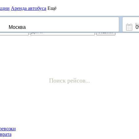
кции
Аренда
автобуса
Ещё
Поиск рейсов...
ревозки
врата