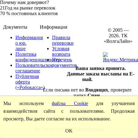
Почему нам доверяют?
21
Год на рынке перевозок
70
% постоянных клиентов
Документы
Информация
© 2005 —
2026. ТК
Информация
Правила
«ВолгаЛайн»
о юр.
перевозки
лице
Условия
Политика
возврата
конфиденциальности
Перечень
Пользовательское
документов
Ваша заявка принята.
соглашение
Данные заказа высланы на E-
Публичная
mail.
оферта
(«Робокасса»)
Если письма нет во
Входящих
, проверьте
папку
Спам
.
Мы используем
файлы Cookie
для улучшения
взаимодействия сайта с пользователями. Продолжая
просмотр, Вы даете согласие на их использование.
Вы также можете
отменить заказ
OK