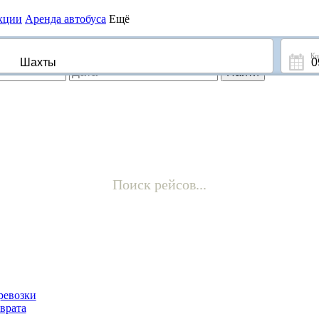
кции
Аренда
автобуса
Ещё
Поиск рейсов...
ревозки
врата