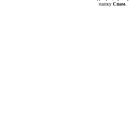
папку
Спам
.