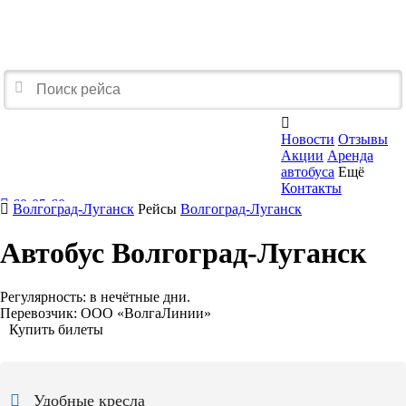

Новости
Отзывы
Акции
Аренда
автобуса
Ещё
Контакты
60-05-60
Волгоград-Луганск
Рейсы
Волгоград-Луганск
Перезвоните мне
Автобус Волгоград-Луганск
Регулярность:
в нечётные дни.
Перевозчик:
ООО «ВолгаЛинии»
Купить билеты
Удобные кресла